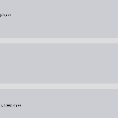
mployee
or, Employee