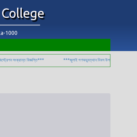
 College
aka-1000
্রান্ত বিজ্ঞপ্তি***
***জুলাই গণঅভ্যুত্থান দিবস উপলক্ষে ছুটি সংক্রান্ত বিজ্ঞপ্তি-